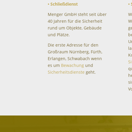
• Schließdienst
•
Menger GmbH steht seit über
W
40 Jahren für die Sicherheit
W
rund um Objekte, Gebäude
g
und Plätze.
b
U
Die erste Adresse für den
l
Großraum Nürnberg, Fürth,
K
Erlangen, Schwabach wenn
S
es um
Bewachung
und
q
Sicherheitsdienste
geht.
h
s
V