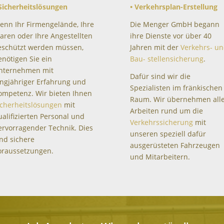
 Sicherheitslösungen
• Verkehrsplan-Erstellung
enn Ihr Firmengelände, Ihre
Die Menger GmbH begann
aren oder Ihre Angestellten
ihre Dienste vor über 40
eschützt werden müssen,
Jahren mit der
Verkehrs- u
enötigen Sie ein
Bau- stellensicherung
.
nternehmen mit
Dafür sind wir die
angjähriger Erfahrung und
Spezialisten im fränkischen
ompetenz. Wir bieten Ihnen
Raum. Wir übernehmen all
icherheitslösungen
mit
Arbeiten rund um die
ualifizierten Personal und
Verkehrssicherung
mit
ervorragender Technik. Dies
unseren speziell dafür
ind sichere
ausgerüsteten Fahrzeugen
oraussetzungen.
und Mitarbeitern.