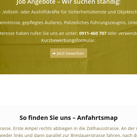
Job Angebote – Wir suchen ständig:
- ,Vollzeit- oder Aushilfskräfte für Sicherheitsdienste und Objektsc
nntnisse, gepflegtes Äußeres, Polizeiliches Führungszeugnis, U
teresse haben rufen Sie uns an unter:
0911-460 707
oder verwende
Kurzbewerbungsformular:
Jetzt bewerben
So finden Sie uns – Anfahrtsmap
sse. Erste Ampel rechts abbiegen in die Zollhausstrasse. An der 
wieder links und dann parallel zur Breslauerstrasse fahren, nach d